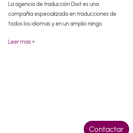
de
La agencia de traducción Dixit es una
traducción
compañía especializada en traducciones de
todos los idiomas y en un amplio rango
Leer más »
Pídenos presupuesto sin
Contactar