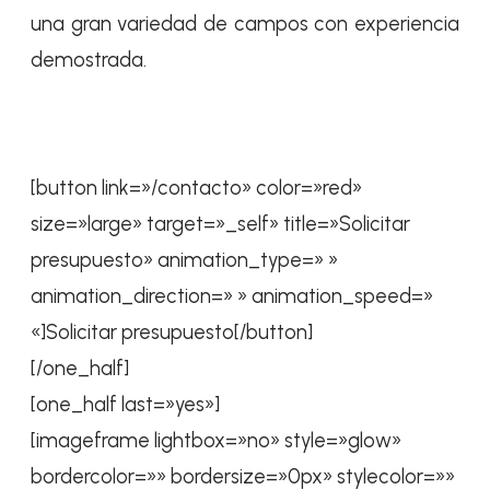
una gran variedad de campos con experiencia
demostrada.
[button link=»/contacto» color=»red»
size=»large» target=»_self» title=»Solicitar
presupuesto» animation_type=» »
animation_direction=» » animation_speed=»
«]Solicitar presupuesto[/button]
[/one_half]
[one_half last=»yes»]
[imageframe lightbox=»no» style=»glow»
bordercolor=»» bordersize=»0px» stylecolor=»»