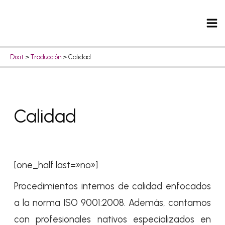
Ir
Ma
al
Me
contenido
Dixit
>
Traducción
>
Calidad
Calidad
[one_half last=»no»]
Procedimientos internos de calidad enfocados
a la norma ISO 9001:2008. Además, contamos
con profesionales nativos especializados en