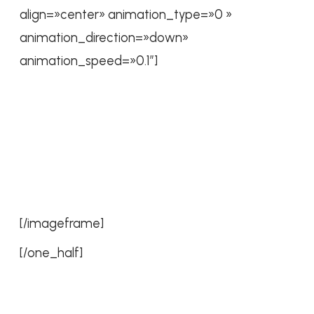
align=»center» animation_type=»0 »
animation_direction=»down»
animation_speed=»0.1″]
[/imageframe]
[/one_half]