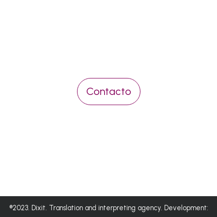
Pídenos presupuesto sin
compromiso
Contacto
®2023. Dixit. Translation and interpreting agency. Development: