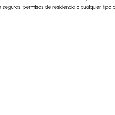
de seguros, permisos de residencia o cualquier tip
Pídenos presupuesto sin
compromiso