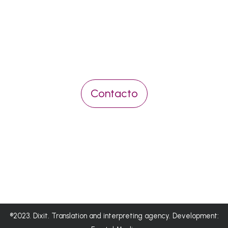
Pídenos presupuesto sin
compromiso
Contacto
®2023. Dixit. Translation and interpreting agency. Development: