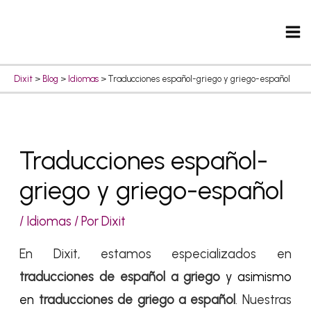
Ir
Ma
al
Me
contenido
Dixit
>
Blog
>
Idiomas
>
Traducciones español-griego y griego-español
Navegación
Traducciones español-
de
griego y griego-español
entradas
/
Idiomas
/ Por
Dixit
En Dixit, estamos especializados en
traducciones de español a griego
y asimismo
en
traducciones de griego a español
. Nuestras