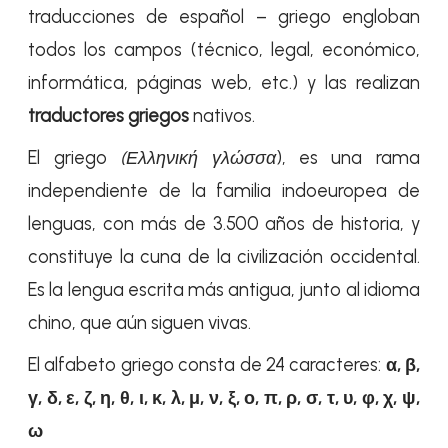
traducciones de español – griego engloban
todos los campos (técnico, legal, económico,
informática, páginas web, etc.) y las realizan
traductores griegos
nativos.
El griego
(Ελληνική γλώσσα
), es una rama
independiente de la familia indoeuropea de
lenguas, con más de 3.500 años de historia, y
constituye la cuna de la civilización occidental.
Es la lengua escrita más antigua, junto al idioma
chino, que aún siguen vivas.
El alfabeto griego consta de 24 caracteres:
α, β,
γ, δ, ε, ζ, η, θ, ι, κ, λ, μ, ν, ξ, ο, π, ρ, σ, τ, υ, φ, χ, ψ,
ω