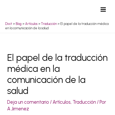
Ir
Mai
al
Men
contenido
Dixit
>
Blog
>
Artículos
>
Traducción
>
El papel de la traducción médica
en la comunicación de la salud
Navegación
El papel de la traducción
de
médica en la
entradas
comunicación de la
salud
Deja un comentario
/
Artículos
,
Traducción
/ Por
A Jimenez