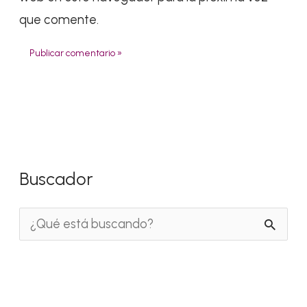
que comente.
Buscador
B
u
s
c