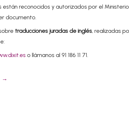
s están reconocidos y autorizados por el Ministeri
ier documento.
 sobre
traducciones juradas de inglés
, realizadas po
e:
w.dixit.es
o llámanos al
91 186 11 71
.
e
→