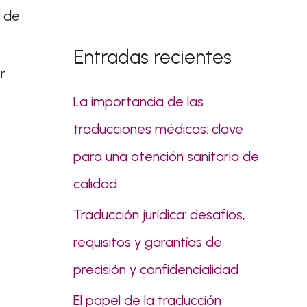
s
o de
c
Entradas recientes
a
r
r
La importancia de las
p
traducciones médicas: clave
o
para una atención sanitaria de
r
calidad
:
Traducción jurídica: desafíos,
requisitos y garantías de
precisión y confidencialidad
El papel de la traducción