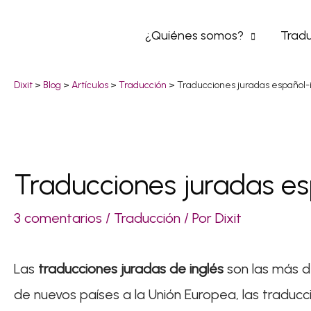
Ir
¿Quiénes somos?
Tradu
al
contenido
Dixit
>
Blog
>
Artículos
>
Traducción
>
Traducciones juradas español-
Traducciones juradas es
Navegación
de
3 comentarios
/
Traducción
/ Por
Dixit
entradas
Las
traducciones juradas de inglés
son las más d
de nuevos países a la Unión Europea, las tradu