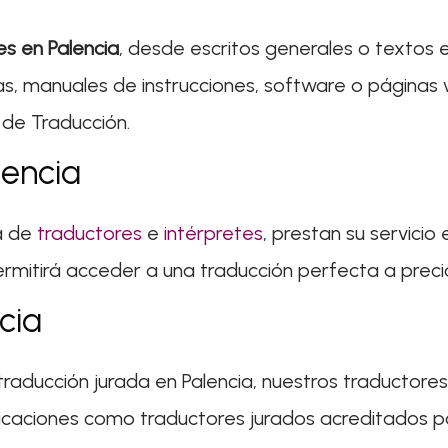
es en Palencia
, desde escritos generales o textos 
adas, manuales de instrucciones, software o págin
 de Traducción.
lencia
a de
traductores
e
intérpretes
, prestan su servicio
ermitirá acceder a una traducción perfecta a preci
cia
 traducción jurada en Palencia, nuestros traductor
icaciones como traductores jurados acreditados por