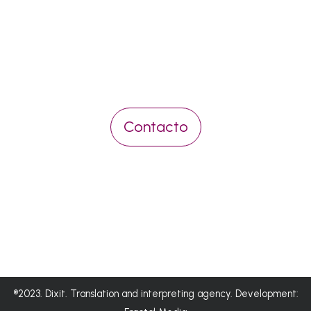
Pídenos presupuesto sin
compromiso
Contacto
®2023. Dixit. Translation and interpreting agency. Development: