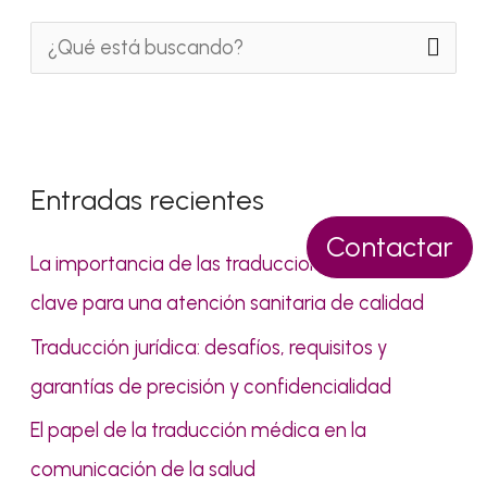
B
u
s
c
Entradas recientes
a
Contactar
r
La importancia de las traducciones médicas:
p
clave para una atención sanitaria de calidad
o
Traducción jurídica: desafíos, requisitos y
r
garantías de precisión y confidencialidad
:
El papel de la traducción médica en la
comunicación de la salud