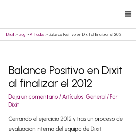
Ir
Ma
al
Me
contenido
Dixit
>
Blog
>
Artículos
>
Balance Positivo en Dixit al finalizar el 2012
Navegación
Balance Positivo en Dixit
de
al finalizar el 2012
entradas
Deja un comentario
/
Artículos
,
General
/ Por
Dixit
Cerrando el ejercicio 2012 y tras un proceso de
evaluación interna del equipo de Dixit,