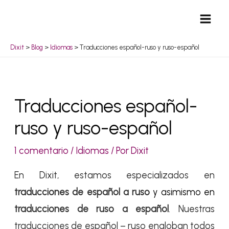
Ir
Mai
al
Men
contenido
Dixit
>
Blog
>
Idiomas
>
Traducciones español-ruso y ruso-español
Navegación
Traducciones español-
de
ruso y ruso-español
entradas
1 comentario
/
Idiomas
/ Por
Dixit
En Dixit, estamos especializados en
traducciones de español a ruso
y asimismo en
traducciones de ruso a español
. Nuestras
traducciones de español – ruso engloban todos