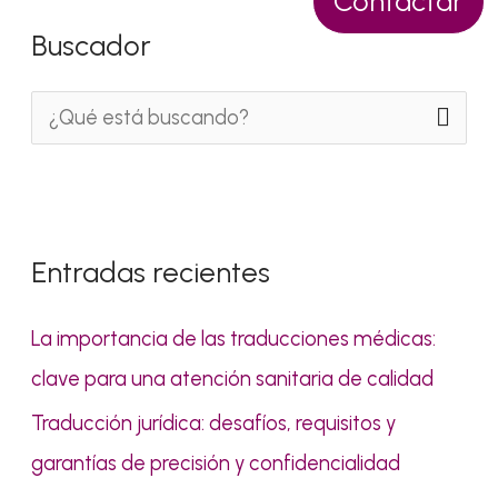
Contactar
Buscador
B
u
s
c
Entradas recientes
a
r
La importancia de las traducciones médicas:
p
clave para una atención sanitaria de calidad
o
Traducción jurídica: desafíos, requisitos y
r
garantías de precisión y confidencialidad
: