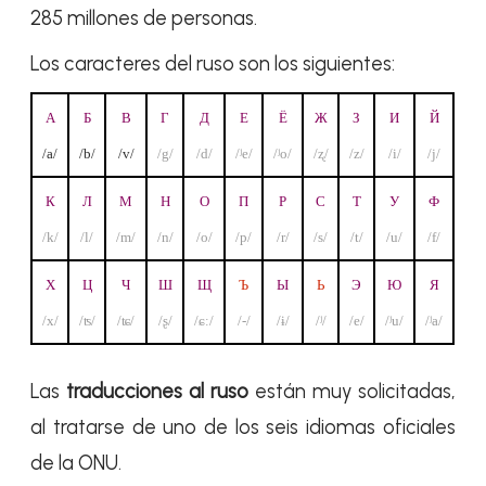
285 millones de personas.
Los caracteres del ruso son los siguientes:
А
Б
В
Г
Д
Е
Ё
Ж
З
И
Й
/a/
/b/
/v/
/g/
/d/
/ʲe/
/ʲo/
/ʐ/
/z/
/i/
/j/
К
Л
М
Н
О
П
Р
С
Т
У
Ф
/k/
/l/
/m/
/n/
/o/
/p/
/r/
/s/
/t/
/u/
/f/
Х
Ц
Ч
Ш
Щ
Ъ
Ы
Ь
Э
Ю
Я
/x/
/ʦ/
/ʨ/
/ʂ/
/ɕː/
/-/
/ɨ/
/ʲ/
/e/
/ʲu/
/ʲa/
Las
traducciones al ruso
están muy solicitadas,
al tratarse de uno de los seis idiomas oficiales
de la ONU.