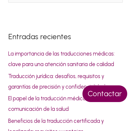
u
s
c
Entradas recientes
a
r
La importancia de las traducciones médicas:
p
clave para una atención sanitaria de calidad
o
Traducción jurídica: desafíos, requisitos y
r
garantías de precisión y confidencialidad
:
Contactar
El papel de la traducción médica en la
comunicación de la salud
Beneficios de la traducción certificada y