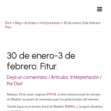
Ir
Mai
al
Men
contenido
Dixit
>
Blog
>
Artículos
>
Interpretación
>
30 de enero-3 de febrero:
Fitur.
Navegación
30 de enero-3 de
de
febrero: Fitur.
entradas
Deja un comentario
/
Artículos
,
Interpretación
/
Por
Dixit
Mañana 30 de enero empieza
FITUR
, la feria internacional de turismo
de Madrid: un punto de encuentro para los profesionales del turismo.
Tendrá lugar en el recinto ferial de Madrid,
IFEMA
, y acogerá alrededor