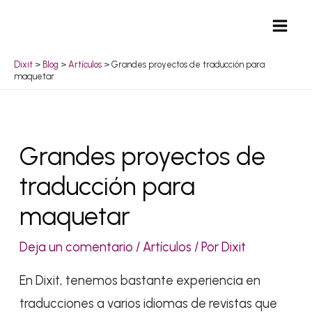
Ir
Mai
al
Men
contenido
Dixit
>
Blog
>
Artículos
>
Grandes proyectos de traducción para
maquetar
Navegación
Grandes proyectos de
de
traducción para
entradas
maquetar
Deja un comentario
/
Artículos
/ Por
Dixit
En Dixit, tenemos bastante experiencia en
traducciones a varios idiomas de revistas que