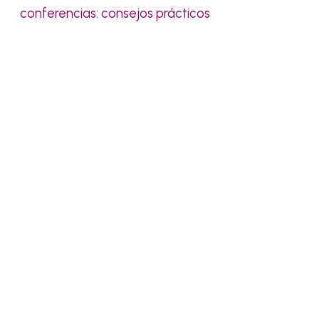
conferencias: consejos prácticos
Pídenos presupuesto sin
compromiso