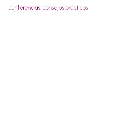
conferencias: consejos prácticos
Pídenos presupuesto sin
compromiso