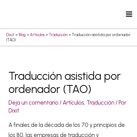
Ir
Ma
al
Me
contenido
Dixit
>
Blog
>
Artículos
>
Traducción
>
Traducción asistida por ordenador
(TAO)
Navegación
Traducción asistida por
de
ordenador (TAO)
entradas
Deja un comentario
/
Artículos
,
Traducción
/ Por
Dixit
A finales de la década de los 70 y principios de
los 80, las empresas de traducción y