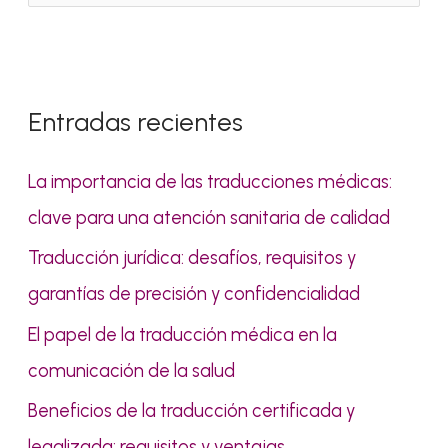
u
s
c
Entradas recientes
a
r
La importancia de las traducciones médicas:
p
clave para una atención sanitaria de calidad
o
Traducción jurídica: desafíos, requisitos y
r
garantías de precisión y confidencialidad
:
El papel de la traducción médica en la
comunicación de la salud
Beneficios de la traducción certificada y
legalizada: requisitos y ventajas