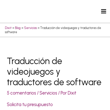
Ir
Ma
al
Me
contenido
Dixit
>
Blog
>
Servicios
>
Traducción de videojuegos y traductores de
software
Navegación
Traducción de
de
videojuegos y
entradas
traductores de software
5 comentarios
/
Servicios
/ Por
Dixit
Solicita tu presupuesto