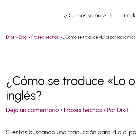
Ir
¿Quiénes somos?
Tradu
al
contenido
Dixit
>
Blog
>
Frases hechas
>
¿Cómo se traduce «Lo oí por radio mac
¿Cómo se traduce «Lo oí
Navegación
de
inglés?
entradas
Deja un comentario
/
Frases hechas
/ Por
Dixit
Si estás buscando una traducción para «Lo oí por