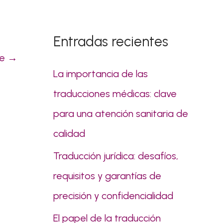
s
c
Entradas recientes
a
te
→
r
La importancia de las
p
traducciones médicas: clave
o
para una atención sanitaria de
r
calidad
:
Traducción jurídica: desafíos,
requisitos y garantías de
precisión y confidencialidad
El papel de la traducción