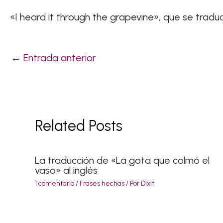
«I heard it through the grapevine», que se trad
←
Entrada anterior
Related Posts
La traducción de «La gota que colmó el
vaso» al inglés
1 comentario
/
Frases hechas
/ Por
Dixit