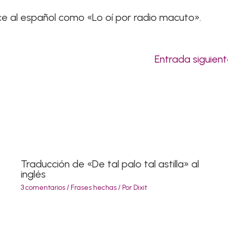
uce al español como «Lo oí por radio macuto».
Entrada siguien
Traducción de «De tal palo tal astilla» al
inglés
3 comentarios
/
Frases hechas
/ Por
Dixit