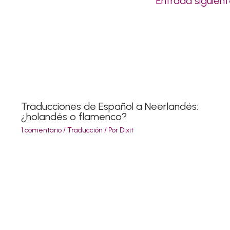
Entrada siguien
Traducciones de Español a Neerlandés:
¿holandés o flamenco?
1 comentario
/
Traducción
/ Por
Dixit