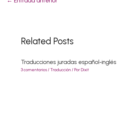
←
Entrada anterior
Related Posts
Traducciones juradas español-inglés
3 comentarios
/
Traducción
/ Por
Dixit