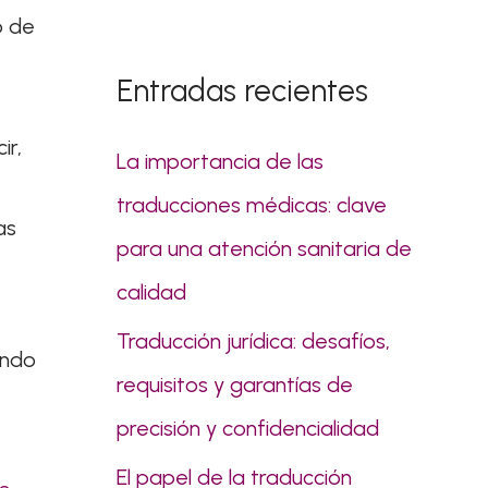
s
o de
c
Entradas recientes
a
r
ir,
La importancia de las
p
traducciones médicas: clave
o
as
para una atención sanitaria de
r
calidad
:
Traducción jurídica: desafíos,
ando
requisitos y garantías de
precisión y confidencialidad
El papel de la traducción