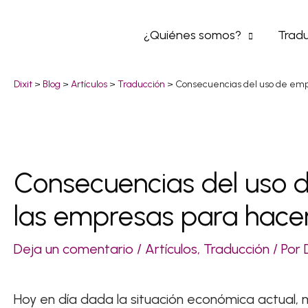
Ir
¿Quiénes somos?
Tradu
al
contenido
Dixit
>
Blog
>
Artículos
>
Traducción
>
Consecuencias del uso de emp
Consecuencias del uso 
Navegación
de
las empresas para hace
entradas
Deja un comentario
/
Artículos
,
Traducción
/ Por
Hoy en día dada la situación económica actual,