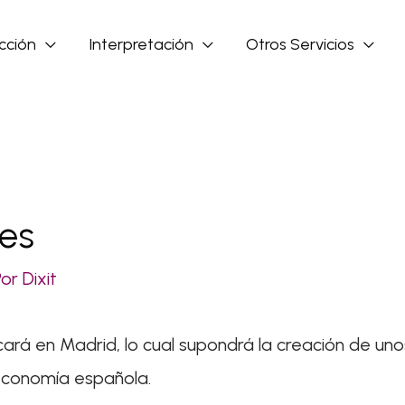
cción
Interpretación
Otros Servicios
tes
Por
Dixit
ncará en Madrid, lo cual supondrá la creación de uno
economía española.