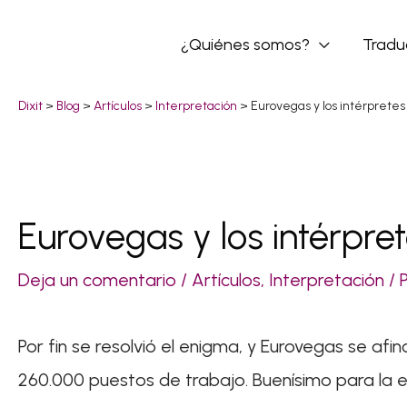
Ir
¿Quiénes somos?
Tradu
al
contenido
Dixit
>
Blog
>
Artículos
>
Interpretación
>
Eurovegas y los intérpretes
Eurovegas y los intérpre
Navegación
de
Deja un comentario
/
Artículos
,
Interpretación
/ 
entradas
Por fin se resolvió el enigma, y Eurovegas se afi
260.000 puestos de trabajo. Buenísimo para la 