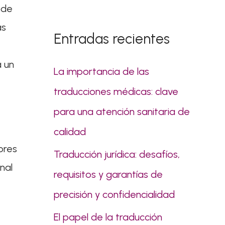
s
 de
c
as
Entradas recientes
a
r
á un
La importancia de las
p
traducciones médicas: clave
o
para una atención sanitaria de
r
calidad
:
ores
Traducción jurídica: desafíos,
nal
requisitos y garantías de
precisión y confidencialidad
El papel de la traducción