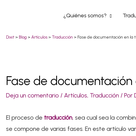
Ir
¿Quiénes somos?
Tradu
al
contenido
Dixit
>
Blog
>
Artículos
>
Traducción
>
Fase de documentación en la 
Fase de documentación e
Navegación
de
Deja un comentario
/
Artículos
,
Traducción
/ Por
entradas
El proceso de
traducción
, sea cual sea la combin
se compone de varias fases. En este artículo v