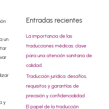
s
c
Entradas recientes
ión
a
r
La importancia de las
a un
p
traducciones médicas: clave
tar
o
para una atención sanitaria de
var
r
calidad
:
lizar
Traducción jurídica: desafíos,
requisitos y garantías de
precisión y confidencialidad
a y
El papel de la traducción