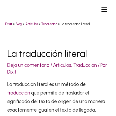
Ir
Mai
al
Men
contenido
Dixit
>
Blog
>
Artículos
>
Traducción
>
La traducción literal
Navegación
La traducción literal
de
entradas
Deja un comentario
/
Artículos
,
Traducción
/ Por
Dixit
La traducción literal es un método de
traducción
que permite de trasladar el
significado del texto de origen de una manera
exactamente igual en el texto de llegada,