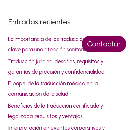
s
c
Entradas recientes
a
r
La importancia de las traducciones médicas:
Contactar
p
clave para una atención sanitaria de calidad
o
Traducción jurídica: desafíos, requisitos y
r
garantías de precisión y confidencialidad
:
El papel de la traducción médica en la
comunicación de la salud
Beneficios de la traducción certificada y
legalizada: requisitos y ventajas
Interpretación en eventos corporativos y