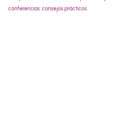
conferencias: consejos prácticos
Pídenos presupuesto sin
compromiso