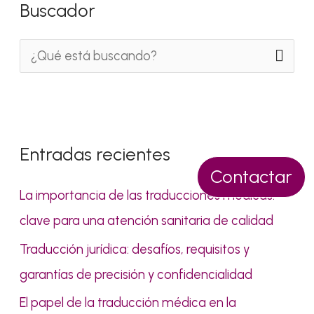
Buscador
B
u
s
c
Entradas recientes
a
Contactar
r
La importancia de las traducciones médicas:
p
clave para una atención sanitaria de calidad
o
Traducción jurídica: desafíos, requisitos y
r
garantías de precisión y confidencialidad
:
El papel de la traducción médica en la