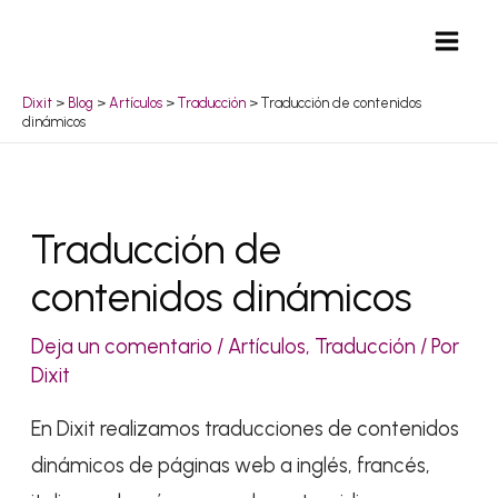
Ir
Mai
al
Men
contenido
Dixit
>
Blog
>
Artículos
>
Traducción
>
Traducción de contenidos
dinámicos
Navegación
Traducción de
de
contenidos dinámicos
entradas
Deja un comentario
/
Artículos
,
Traducción
/ Por
Dixit
En Dixit realizamos traducciones de contenidos
dinámicos de páginas web a inglés, francés,