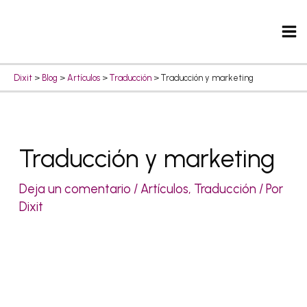
Ir
Ma
al
Me
contenido
Dixit
>
Blog
>
Artículos
>
Traducción
>
Traducción y marketing
Navegación
Traducción y marketing
de
entradas
Deja un comentario
/
Artículos
,
Traducción
/ Por
Dixit