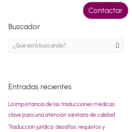
Contactar
Buscador
B
u
s
c
Entradas recientes
a
r
La importancia de las traducciones médicas:
p
clave para una atención sanitaria de calidad
o
Traducción jurídica: desafíos, requisitos y