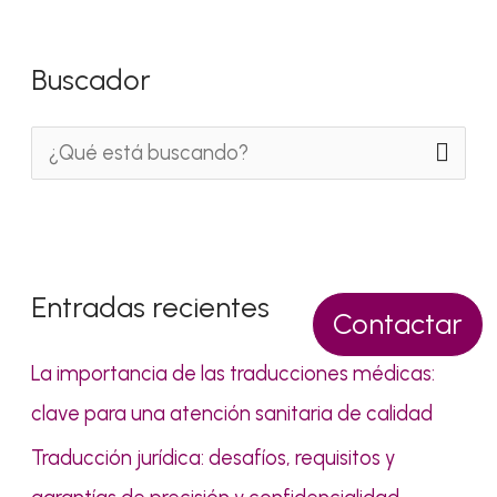
Buscador
B
u
s
c
Entradas recientes
a
Contactar
r
La importancia de las traducciones médicas:
p
clave para una atención sanitaria de calidad
o
Traducción jurídica: desafíos, requisitos y
r