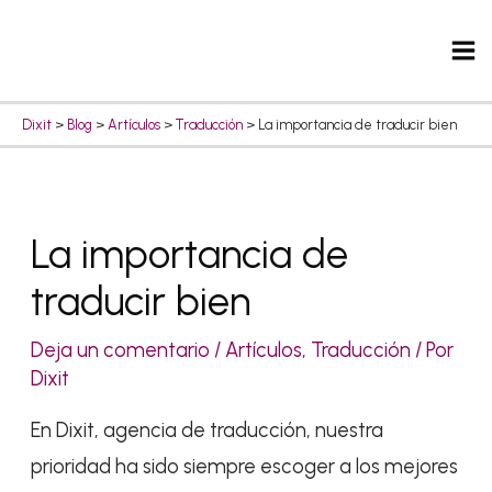
Ir
Ma
al
Me
contenido
Dixit
>
Blog
>
Artículos
>
Traducción
>
La importancia de traducir bien
Navegación
La importancia de
de
traducir bien
entradas
Deja un comentario
/
Artículos
,
Traducción
/ Por
Dixit
En Dixit, agencia de traducción, nuestra
prioridad ha sido siempre escoger a los mejores