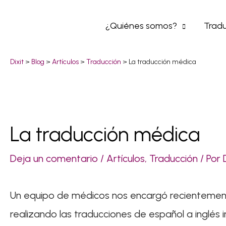
Ir
¿Quiénes somos?
Tradu
al
contenido
Dixit
>
Blog
>
Artículos
>
Traducción
>
La traducción médica
La traducción médica
Navegación
de
Deja un comentario
/
Artículos
,
Traducción
/ Por
entradas
Un equipo de médicos nos encargó recientemen
realizando las traducciones de español a inglés 