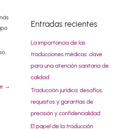
s
c
 más
Entradas recientes
a
ipo
r
La importancia de las
p
so,
traducciones médicas: clave
o
para una atención sanitaria de
r
calidad
:
te
→
Traducción jurídica: desafíos,
requisitos y garantías de
precisión y confidencialidad
El papel de la traducción