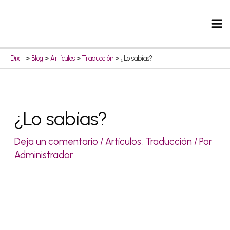
Ir
Ma
al
Me
contenido
Dixit
>
Blog
>
Artículos
>
Traducción
>
¿Lo sabías?
Navegación
¿Lo sabías?
de
entradas
Deja un comentario
/
Artículos
,
Traducción
/ Por
Administrador