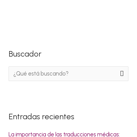
Buscador
B
u
s
c
Entradas recientes
a
r
La importancia de las traducciones médicas: