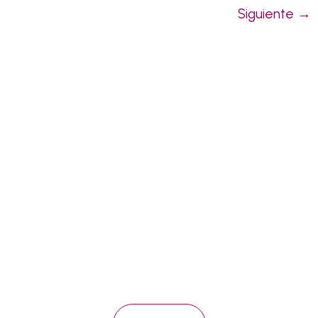
Siguiente
→
Pídenos presupuesto sin
compromiso