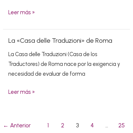
los
Leer más »
intérpretes
deberían
asistir
La «Casa delle Traduzioni» de Roma
La
como
«Casa
público.
La Casa delle Traduzioni (Casa de los
delle
Traductores) de Roma nace por la exigencia y
Traduzioni»
necesidad de evaluar de forma
de
Roma
Leer más »
←
Anterior
1
2
3
4
…
25