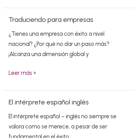
Traduciendo para empresas
Traduciendo
para
¿Tienes una empresa con éxito a nivel
empresas
nacional? ¿Por qué no dar un paso más?
¡Alcanza una dimensión global y
Leer más »
El intérprete español inglés
El
intérprete
El intérprete español – inglés no siempre se
español
valora como se merece, a pesar de ser
inglés
fundamental en el éxito