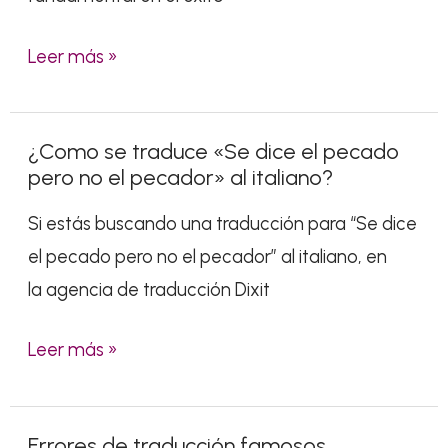
Leer más »
¿Como se traduce «Se dice el pecado
¿Como
pero no el pecador» al italiano?
se
traduce
Si estás buscando una traducción para “Se dice
«Se
el pecado pero no el pecador” al italiano, en
dice
la agencia de traducción Dixit
el
Leer más »
pecado
pero
no
Errores de traducción famosos
Errores