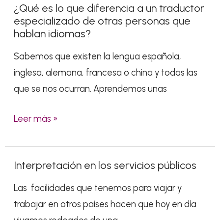
¿Qué es lo que diferencia a un traductor
¿Qué
especializado de otras personas que
es
hablan idiomas?
lo
Sabemos que existen la lengua española,
que
inglesa, alemana, francesa o china y todas las
diferencia
que se nos ocurran. Aprendemos unas
a
un
Leer más »
traductor
especializado
de
Interpretación en los servicios públicos
Interpretación
otras
en
personas
Las facilidades que tenemos para viajar y
los
que
trabajar en otros países hacen que hoy en día
servicios
hablan