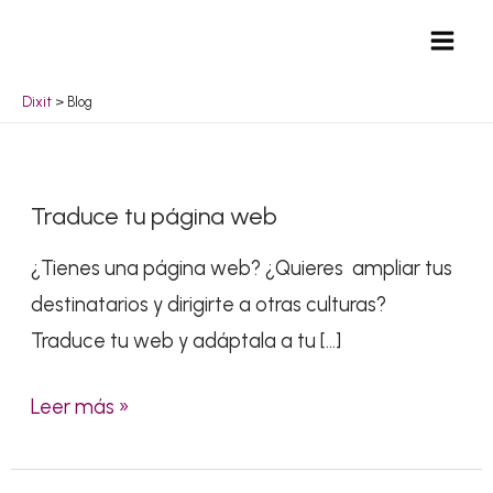
Ir
Mai
al
Men
contenido
Dixit
>
Blog
Paginación
Traduce tu página web
Traduce
de
tu
entradas
¿Tienes una página web? ¿Quieres ampliar tus
página
destinatarios y dirigirte a otras culturas?
web
Traduce tu web y adáptala a tu […]
Leer más »