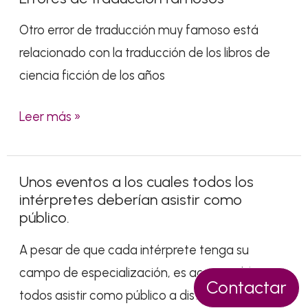
el
de
pecador»
Otro error de traducción muy famoso está
traducción
al
relacionado con la traducción de los libros de
famosos
italiano?
ciencia ficción de los años
Leer más »
Unos eventos a los cuales todos los
Unos
intérpretes deberían asistir como
eventos
público.
a
A pesar de que cada intérprete tenga su
los
campo de especialización, es aconsejable para
cuales
Contactar
todos asistir como público a distintos
todos