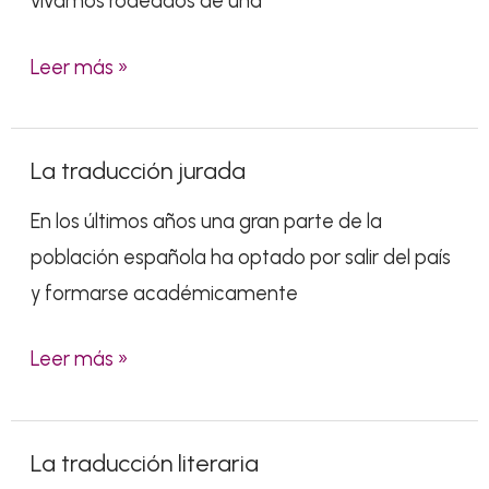
vivamos rodeados de una
públicos
idiomas?
Leer más »
La traducción jurada
La
traducción
En los últimos años una gran parte de la
jurada
población española ha optado por salir del país
y formarse académicamente
Leer más »
La traducción literaria
La